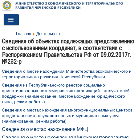
Toggle
Navigation
Главная
Деятельность
ГЛАВНАЯ
Сведения об объектах подлежащих представлению
с использованием координат, в соответствии с
ДЕЯТЕЛЬНОСТЬ
Распоряжением Правительства РФ от 09.02.2017г.
№232-р
О МИНИСТЕРСТВЕ
Сведения о месте нахождения Министерства экономического и
ДОКУМЕНТЫ
территориального развития Чеченской Республики
Сведения из Республиканского реестра социально
ПРЕСС-ЦЕНТР
ориентированных некоммерческих организаций - получателей
поддержки (наименование, местонахождение юридического
ПРОТИВОДЕЙСТВИЕ КОРРУПЦИИ
лица, режим работы)
Сведения о местах нахождения многофункциональных центров
АНТИТЕРРОР
предоставления государственных и муниципальных услуг
(наименование, режим работы)
КОНТАКТЫ
Сведения о местах нахождения МФЦ
ОБРАТНАЯ СВЯЗЬ
Сведения о месте нахождения Минэкономтерразвития