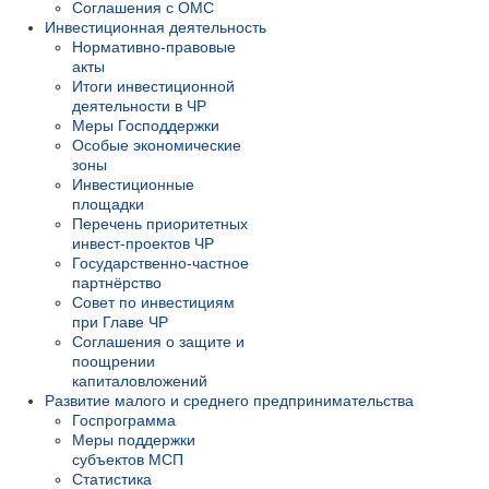
Соглашения с ОМС
Инвестиционная деятельность
Нормативно-правовые
акты
Итоги инвестиционной
деятельности в ЧР
Меры Господдержки
Особые экономические
зоны
Инвестиционные
площадки
Перечень приоритетных
инвест-проектов ЧР
Государственно-частное
партнёрство
Совет по инвестициям
при Главе ЧР
Соглашения о защите и
поощрении
капиталовложений
Развитие малого и среднего предпринимательства
Госпрограмма
Меры поддержки
субъектов МСП
Статистика