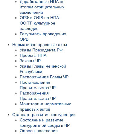
Доработанные НПА по
итогам отрицательных
заключений
ОРФ и ОФВ по НПА
ООПТ, культурное
наследие
Результаты проведения
ОРВ
Нормативно правовые акты
Указы Президента РФ
Проекты НПА
Законы ЧР
Указы Главы Чеченской
Республики
Распоряжения Главы ЧР
Постановления
Правительства ЧР
Распоряжения
Правительства ЧР
Мониторинг нормативных
правовых актов
Стандарт развития конкуренции
Состояние и развитие
конкурентной среды в ЧР
Опросы населения