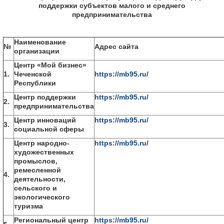
поддержки субъектов малого и среднего
предпринимательства
Наименование
№
Адрес сайта
организации
Центр «Мой бизнес»
1.
Чеченской
https://mb95.ru/
Республики
Центр поддержки
https://mb95.ru/
2.
предпринимательства
Центр инноваций
https://mb95.ru/
3.
социальной сферы
Центр народно-
https://mb95.ru/
художественных
промыслов,
ремесленной
4.
деятельности,
сельского и
экологического
туризма
Региональный центр
https://mb95.ru/