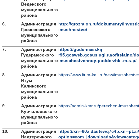
Веденского
муниципального
района
6.
Администрация
http://grozraion.ru/dokumenty/investi
Грозненского
imushhestvo/
муниципального
района
7.
Администрация
https://gudermesskij-
Гудермесского
r95.gosweb.gosuslugi.ru/ofitsialno/d
муниципального
imuschestvennoy-podderzhki-m-s-p/
района
8.
Администрация
https://www.itum-kali.ru/new/imushhes
Итум-
Калинского
муниципального
района
9.
Администрация
https://admin-kmr.ru/perechen-imushhes
Курчалоевского
муниципального
района
10.
Администрация
https://xn--80aidautewq7c4b.xn--p1ai
Надтеречного
option=com_jdownloads&view=catego