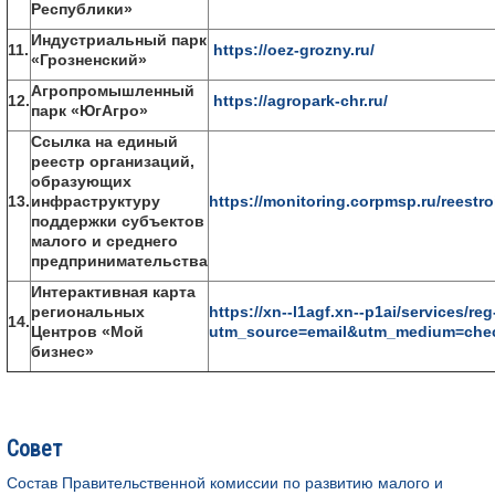
Республики»
Индустриальный парк
11.
https://oez-grozny.ru/
«Грозненский»
Агропромышленный
12.
https://agropark-chr.ru/
парк «ЮгАгро»
Ссылка на единый
реестр организаций,
образующих
13.
инфраструктуру
https://monitoring.corpmsp.ru/reestro
поддержки субъектов
малого и среднего
предпринимательства
Интерактивная карта
региональных
https://xn--l1agf.xn--p1ai/services/r
14.
Центров «Мой
utm_source=email&utm_medium=che
бизнес»
Совет
Состав Правительственной комиссии по развитию малого и