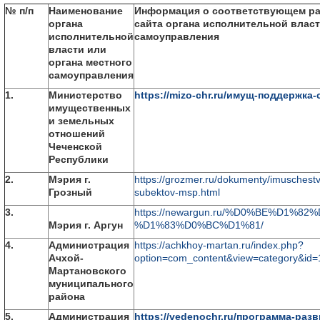
№ п/п
Наименование
Информация о соответствующем р
органа
сайта органа исполнительной власт
исполнительной
самоуправления
власти или
органа местного
самоуправления
1.
Министерство
https://mizo-chr.ru/имущ-поддержка
имущественных
и земельных
отношений
Чеченской
Республики
2.
Мэрия г.
https://grozmer.ru/dokumenty/imuschest
Грозный
subektov-msp.html
3.
https://newargun.ru/%D0%BE%D1%
Мэрия г. Аргун
%D1%83%D0%BC%D1%81/
4.
Администрация
https://achkhoy-martan.ru/index.php?
Ачхой-
option=com_content&view=category&id=
Мартановского
муниципального
района
5.
Администрация
https://vedenochr.ru/программа-раз