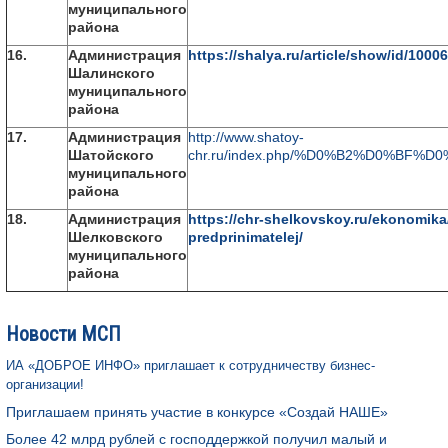
муниципального
района
16.
Администрация
https://shalya.ru/article/show/id/10006
Шалинского
муниципального
района
17.
Администрация
http://www.shatoy-
Шатойского
chr.ru/index.php/%D0%B2%D0%BF%
муниципального
района
18.
Администрация
https://chr-shelkovskoy.ru/ekonomika
Шелковского
predprinimatelej/
муниципального
района
Новости МСП
ИА «ДОБРОЕ ИНФО» приглашает к сотрудничеству бизнес-
организации!
Приглашаем принять участие в конкурсе «Создай НАШЕ»
Более 42 млрд рублей с господдержкой получил малый и