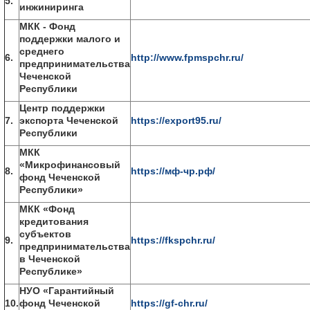
5.
инжиниринга
МКК - Фонд
поддержки малого и
среднего
6.
http://www.fpmspchr.ru/
предпринимательства
Чеченской
Республики
Центр поддержки
7.
экспорта Чеченской
https://export95.ru/
Республики
МКК
«Микрофинансовый
8.
https://мф-чр.рф/
фонд Чеченской
Республики»
МКК «Фонд
кредитования
субъектов
9.
https://fkspchr.ru/
предпринимательства
в Чеченской
Республике»
НУО «Гарантийный
10.
фонд Чеченской
https://gf-chr.ru/