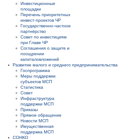
Инвестиционные
площадки
Перечень приоритетных
инвест-проектов ЧР
Государственно-частное
партнёрство
Совет по инвестициям
при Главе ЧР
Соглашения о защите и
поощрении
капиталовложений
Развитие малого и среднего предпринимательства
Госпрограмма
Меры поддержки
субъектов МСП
Статистика
Совет
Инфраструктура
поддержки МСП
Приказы
Прямое обращение
Новости МСП
Имущественная
поддержка МСП
СОНКО