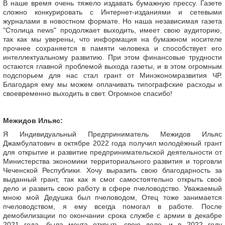
В наше время очень тяжело издавать бумажную прессу. Газете
сложно конкурировать с Интернет-изданиями и сетевыми
журналами в новостном формате. Но наша независимая газета
"Столица news" продолжает выходить, имеет свою аудиторию,
так как мы уверены, что информация на бумажном носителе
прочнее сохраняется в памяти человека и способствует его
интеллектуальному развитию. При этом финансовые трудности
остаются главной проблемой выхода газеты, и в этом огромным
подспорьем для нас стал грант от Минэкономразвития ЧР.
Благодаря ему мы можем оплачивать типографские расходы и
своевременно выходить в свет. Огромное спасибо!
Межидов Ильяс:
Я Индивидуальный Предприниматель Межидов Ильяс
Джамбулатович в октябре 2022 года получил молодёжный грант
для открытие и развитие предпринимательской деятельности от
Министерства экономики территориального развития и торговли
Чеченской Республики. Хочу выразить свою благодарность за
выданный грант, так как я смог самостоятельно открыть своё
дело и развить свою работу в сфере пчеловодство. Уважаемый
мною мой Дедушка был пчеловодом, Отец тоже занимается
пчеловодством, я ему всегда помогал в работе. После
демобилизации по окончании срока службе с армии в декабре
2021 года, была мечта открыть свою дело, и в 2022 году