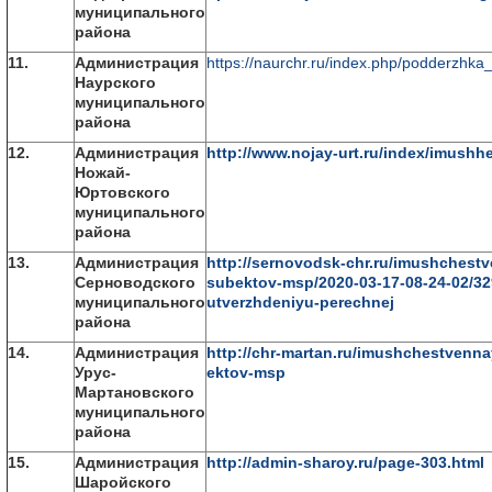
муниципального
района
11.
Администрация
https://naurchr.ru/index.php/podderzhk
Наурского
муниципального
района
12.
Администрация
http://www.nojay-urt.ru/index/imushh
Ножай-
Юртовского
муниципального
района
13.
Администрация
http://sernovodsk-chr.ru/imushchest
Серноводского
subektov-msp/2020-03-17-08-24-02/3
муниципального
utverzhdeniyu-perechnej
района
14.
Администрация
http://chr-martan.ru/imushchestvenn
Урус-
ektov-msp
Мартановского
муниципального
района
15.
Администрация
http://admin-sharoy.ru/page-303.html
Шаройского