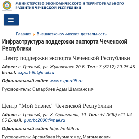
Toggle
Navigation
Главная
Внешнеэкономическая деятельность
ГЛАВНАЯ
Инфраструктура поддержки экспорта Чеченской
Республики
ДЕЯТЕЛЬНОСТЬ
Центр поддержки экспорта Чеченской Республики
О МИНИСТЕРСТВЕ
Адрес:
г. Грозный, ул. Жуковского 20 Б.
Тел.:
7 (8712) 29-25-45
E
-
mail
:
export-95@mail.ru
ДОКУМЕНТЫ
Официальный сайт:
www.export95.ru
ПРЕСС-ЦЕНТР
Руководитель: Сапарбиев Адам Шамханович
ПРОТИВОДЕЙСТВИЕ КОРРУПЦИИ
Центр "Мой бизнес" Чеченской Республики
АНТИТЕРРОР
Адрес:
г. Грозный, ул. Х. Орзамиева, 10.
Тел.:
+
7 (800) 511-04-
05
E
-
mail
:
guprbc2000@mail.ru
КОНТАКТЫ
Официальный сайт:
https://mb95.ru
ОБРАТНАЯ СВЯЗЬ
Руководитель: Арсамбаев Нурмагомед Магомедович