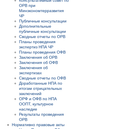
Консультативный совет по
ОРВ при
Минэкономтерразвития
ЧР
Публичные консультации
Дополнительные
публичные консультации
Сводные отчеты по ОРВ
Планы проведения
экспертиз НПА ЧР
Планы проведения ОФВ
Заключения об ОРВ
Заключения об ОФВ
Заключения об
экспертизах
Сводные отчеты по ОФВ
Доработанные НПА по
итогам отрицательных
заключений
ОРФ и ОФВ по НПА
ООПТ, культурное
наследие
Результаты проведения
ОРВ
Нормативно правовые акты