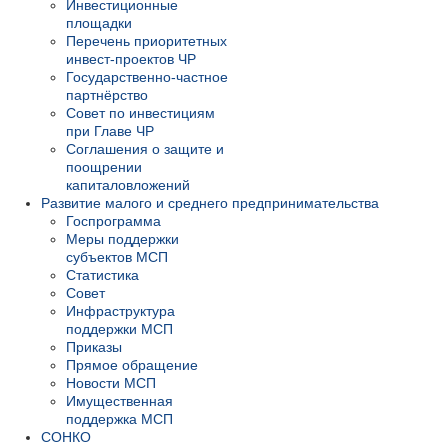
Инвестиционные
площадки
Перечень приоритетных
инвест-проектов ЧР
Государственно-частное
партнёрство
Совет по инвестициям
при Главе ЧР
Соглашения о защите и
поощрении
капиталовложений
Развитие малого и среднего предпринимательства
Госпрограмма
Меры поддержки
субъектов МСП
Статистика
Совет
Инфраструктура
поддержки МСП
Приказы
Прямое обращение
Новости МСП
Имущественная
поддержка МСП
СОНКО