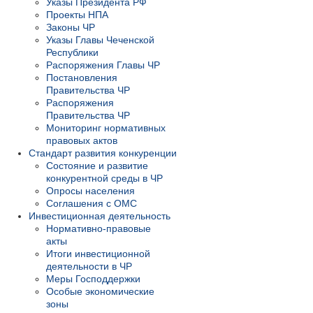
Указы Президента РФ
Проекты НПА
Законы ЧР
Указы Главы Чеченской
Республики
Распоряжения Главы ЧР
Постановления
Правительства ЧР
Распоряжения
Правительства ЧР
Мониторинг нормативных
правовых актов
Стандарт развития конкуренции
Состояние и развитие
конкурентной среды в ЧР
Опросы населения
Соглашения с ОМС
Инвестиционная деятельность
Нормативно-правовые
акты
Итоги инвестиционной
деятельности в ЧР
Меры Господдержки
Особые экономические
зоны