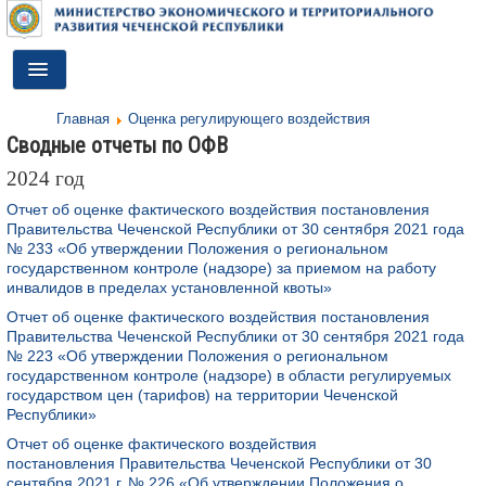
Toggle
Navigation
Главная
Оценка регулирующего воздействия
ГЛАВНАЯ
Сводные отчеты по ОФВ
ДЕЯТЕЛЬНОСТЬ
2024 год
Отчет об оценке фактического воздействия постановления
О МИНИСТЕРСТВЕ
Правительства Чеченской Республики от 30 сентября 2021 года
№ 233 «Об утверждении Положения о региональном
ДОКУМЕНТЫ
государственном контроле (надзоре) за приемом на работу
инвалидов в пределах установленной квоты»
ПРЕСС-ЦЕНТР
Отчет об оценке фактического воздействия постановления
Правительства Чеченской Республики от 30 сентября 2021 года
ПРОТИВОДЕЙСТВИЕ КОРРУПЦИИ
№ 223 «Об утверждении Положения о региональном
государственном контроле (надзоре) в области регулируемых
АНТИТЕРРОР
государством цен (тарифов) на территории Чеченской
Республики»
КОНТАКТЫ
Отчет об оценке фактического воздействия
постановления Правительства Чеченской Республики от 30
ОБРАТНАЯ СВЯЗЬ
сентября 2021 г. № 226 «Об утверждении Положения о