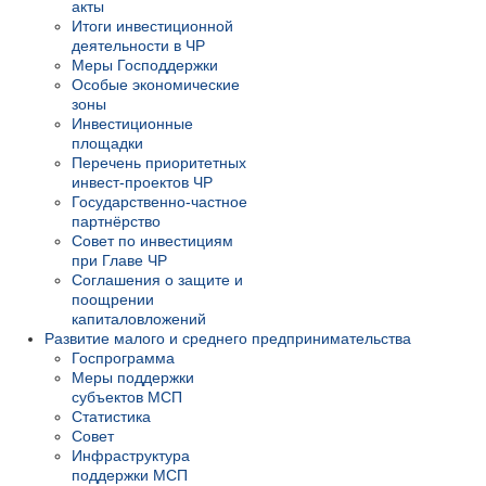
акты
Итоги инвестиционной
деятельности в ЧР
Меры Господдержки
Особые экономические
зоны
Инвестиционные
площадки
Перечень приоритетных
инвест-проектов ЧР
Государственно-частное
партнёрство
Совет по инвестициям
при Главе ЧР
Соглашения о защите и
поощрении
капиталовложений
Развитие малого и среднего предпринимательства
Госпрограмма
Меры поддержки
субъектов МСП
Статистика
Совет
Инфраструктура
поддержки МСП