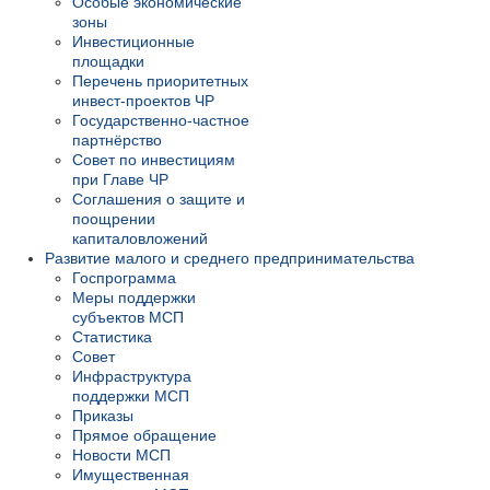
Особые экономические
зоны
Инвестиционные
площадки
Перечень приоритетных
инвест-проектов ЧР
Государственно-частное
партнёрство
Совет по инвестициям
при Главе ЧР
Соглашения о защите и
поощрении
капиталовложений
Развитие малого и среднего предпринимательства
Госпрограмма
Меры поддержки
субъектов МСП
Статистика
Совет
Инфраструктура
поддержки МСП
Приказы
Прямое обращение
Новости МСП
Имущественная