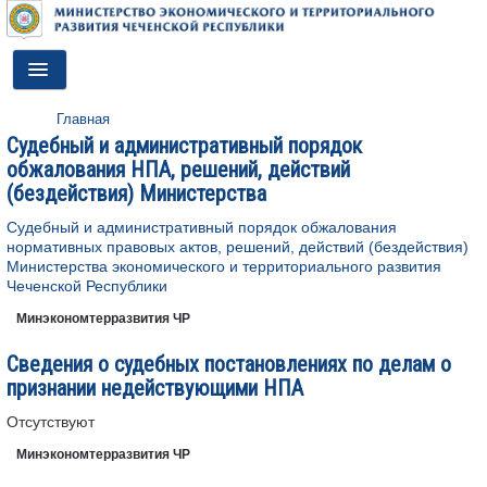
Toggle
Navigation
Главная
ГЛАВНАЯ
Судебный и административный порядок
обжалования НПА, решений, действий
ДЕЯТЕЛЬНОСТЬ
(бездействия) Министерства
О МИНИСТЕРСТВЕ
Судебный и административный порядок обжалования
нормативных правовых актов, решений, действий (бездействия)
ДОКУМЕНТЫ
Министерства экономического и территориального развития
Чеченской Республики
ПРЕСС-ЦЕНТР
Минэкономтерразвития ЧР
ПРОТИВОДЕЙСТВИЕ КОРРУПЦИИ
Сведения о судебных постановлениях по делам о
признании недействующими НПА
АНТИТЕРРОР
Отсутствуют
КОНТАКТЫ
Минэкономтерразвития ЧР
ОБРАТНАЯ СВЯЗЬ