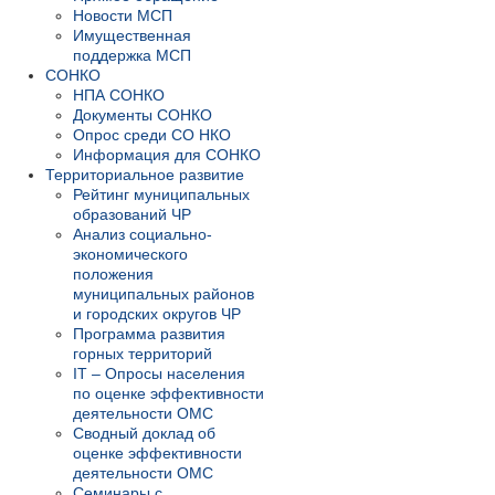
Новости МСП
Имущественная
поддержка МСП
СОНКО
НПА СОНКО
Документы СОНКО
Опрос среди СО НКО
Информация для СОНКО
Территориальное развитие
Рейтинг муниципальных
образований ЧР
Анализ социально-
экономического
положения
муниципальных районов
и городских округов ЧР
Программа развития
горных территорий
IT – Опросы населения
по оценке эффективности
деятельности ОМС
Сводный доклад об
оценке эффективности
деятельности ОМС
Семинары с