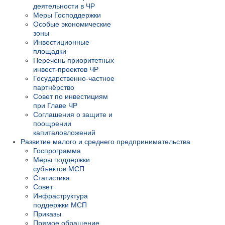
деятельности в ЧР
Меры Господдержки
Особые экономические
зоны
Инвестиционные
площадки
Перечень приоритетных
инвест-проектов ЧР
Государственно-частное
партнёрство
Совет по инвестициям
при Главе ЧР
Соглашения о защите и
поощрении
капиталовложений
Развитие малого и среднего предпринимательства
Госпрограмма
Меры поддержки
субъектов МСП
Статистика
Совет
Инфраструктура
поддержки МСП
Приказы
Прямое обращение