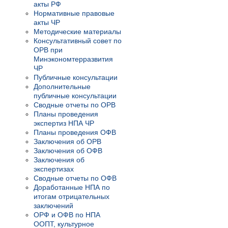
акты РФ
Нормативные правовые
акты ЧР
Методические материалы
Консультативный совет по
ОРВ при
Минэкономтерразвития
ЧР
Публичные консультации
Дополнительные
публичные консультации
Сводные отчеты по ОРВ
Планы проведения
экспертиз НПА ЧР
Планы проведения ОФВ
Заключения об ОРВ
Заключения об ОФВ
Заключения об
экспертизах
Сводные отчеты по ОФВ
Доработанные НПА по
итогам отрицательных
заключений
ОРФ и ОФВ по НПА
ООПТ, культурное