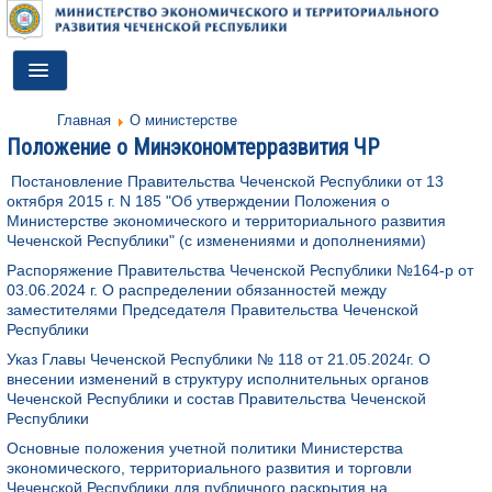
Toggle
Navigation
Главная
О министерстве
ГЛАВНАЯ
Положение о Минэкономтерразвития ЧР
ДЕЯТЕЛЬНОСТЬ
Постановление Правительства Чеченской Республики от 13
октября 2015 г. N 185 "Об утверждении Положения о
О МИНИСТЕРСТВЕ
Министерстве экономического и территориального развития
Чеченской Республики" (с изменениями и дополнениями)
ДОКУМЕНТЫ
Распоряжение Правительства Чеченской Республики №164-р от
03.06.2024 г. О распределении обязанностей между
ПРЕСС-ЦЕНТР
заместителями Председателя Правительства Чеченской
Республики
ПРОТИВОДЕЙСТВИЕ КОРРУПЦИИ
Указ Главы Чеченской Республики № 118 от 21.05.2024г. О
внесении изменений в структуру исполнительных органов
АНТИТЕРРОР
Чеченской Республики и состав Правительства Чеченской
Республики
КОНТАКТЫ
Основные положения учетной политики Министерства
экономического, территориального развития и торговли
ОБРАТНАЯ СВЯЗЬ
Чеченской Республики для публичного раскрытия на