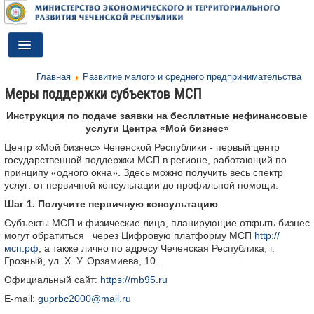
Toggle
Navigation
Главная
Развитие малого и среднего предпринимательства
ГЛАВНАЯ
Меры поддержки субъектов МСП
ДЕЯТЕЛЬНОСТЬ
Инструкция по подаче заявки на бесплатные нефинансовые
услуги
Центра «Мой бизнес»
О МИНИСТЕРСТВЕ
Центр «Мой бизнес» Чеченской Республики - первый центр
государственной поддержки МСП в регионе, работающий по
ДОКУМЕНТЫ
принципу «одного окна». Здесь можно получить весь спектр
услуг: от первичной консультации до профильной помощи.
ПРЕСС-ЦЕНТР
Шаг 1. Получите первичную консультацию
Субъекты МСП и физические лица, планирующие открыть бизнес
ПРОТИВОДЕЙСТВИЕ КОРРУПЦИИ
могут обратиться через Цифровую платформу МСП
http://
мсп.рф
, а также лично по адресу Чеченская Республика, г.
АНТИТЕРРОР
Грозный, ул. Х. У. Орзамиева, 10.
Официальный сайт:
https://mb95.ru
КОНТАКТЫ
E-mail:
guprbc2000@mail.ru
ОБРАТНАЯ СВЯЗЬ