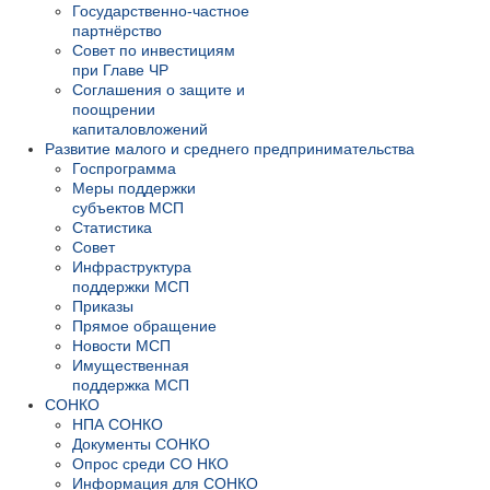
Государственно-частное
партнёрство
Совет по инвестициям
при Главе ЧР
Соглашения о защите и
поощрении
капиталовложений
Развитие малого и среднего предпринимательства
Госпрограмма
Меры поддержки
субъектов МСП
Статистика
Совет
Инфраструктура
поддержки МСП
Приказы
Прямое обращение
Новости МСП
Имущественная
поддержка МСП
СОНКО
НПА СОНКО
Документы СОНКО
Опрос среди СО НКО
Информация для СОНКО