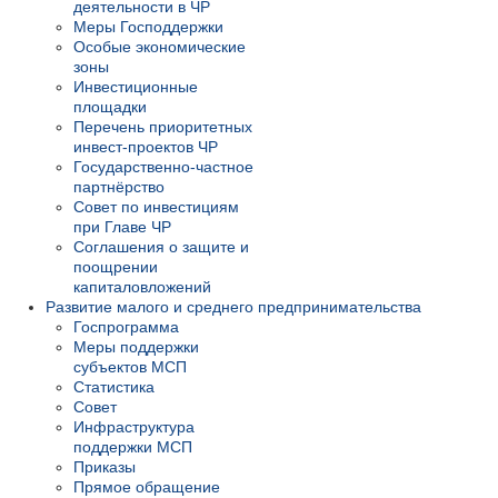
деятельности в ЧР
Меры Господдержки
Особые экономические
зоны
Инвестиционные
площадки
Перечень приоритетных
инвест-проектов ЧР
Государственно-частное
партнёрство
Совет по инвестициям
при Главе ЧР
Соглашения о защите и
поощрении
капиталовложений
Развитие малого и среднего предпринимательства
Госпрограмма
Меры поддержки
субъектов МСП
Статистика
Совет
Инфраструктура
поддержки МСП
Приказы
Прямое обращение