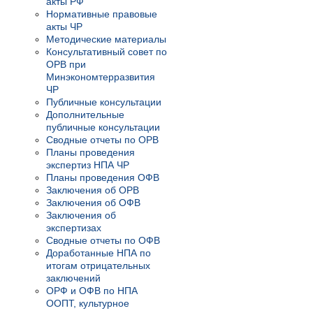
акты РФ
Нормативные правовые
акты ЧР
Методические материалы
Консультативный совет по
ОРВ при
Минэкономтерразвития
ЧР
Публичные консультации
Дополнительные
публичные консультации
Сводные отчеты по ОРВ
Планы проведения
экспертиз НПА ЧР
Планы проведения ОФВ
Заключения об ОРВ
Заключения об ОФВ
Заключения об
экспертизах
Сводные отчеты по ОФВ
Доработанные НПА по
итогам отрицательных
заключений
ОРФ и ОФВ по НПА
ООПТ, культурное