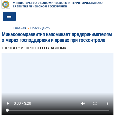
Toggle
Navigation
Главная
Пресс-центр
ГЛАВНАЯ
Минэкономразвития напоминает предпринимателям
о мерах господдержки и правах при госконтроле
ДЕЯТЕЛЬНОСТЬ
«ПРОВЕРКИ: ПРОСТО О ГЛАВНОМ»
О МИНИСТЕРСТВЕ
ДОКУМЕНТЫ
ПРЕСС-ЦЕНТР
ПРОТИВОДЕЙСТВИЕ КОРРУПЦИИ
АНТИТЕРРОР
КОНТАКТЫ
ОБРАТНАЯ СВЯЗЬ